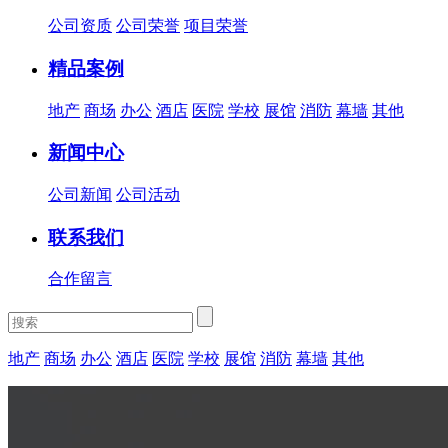
公司资质
公司荣誉
项目荣誉
精品案例
地产
商场
办公
酒店
医院
学校
展馆
消防
幕墙
其他
新闻中心
公司新闻
公司活动
联系我们
合作留言
地产
商场
办公
酒店
医院
学校
展馆
消防
幕墙
其他