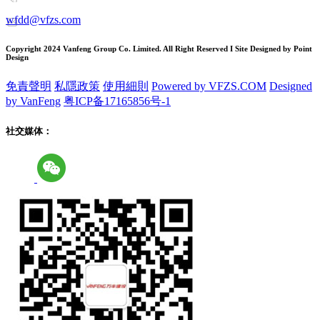
wfdd@vfzs.com
Copyright 2024 Vanfeng Group Co. Limited. All Right Reserved I Site Designed by Point
Design
免責聲明
私隱政策
使用細則
Powered by VFZS.COM
Designed
by VanFeng
粤ICP备17165856号-1
社交媒体：