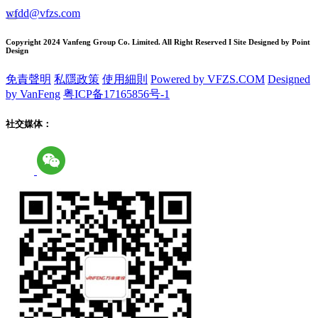
wfdd@vfzs.com
Copyright 2024 Vanfeng Group Co. Limited. All Right Reserved I Site Designed by Point
Design
免責聲明
私隱政策
使用細則
Powered by VFZS.COM
Designed
by VanFeng
粤ICP备17165856号-1
社交媒体：