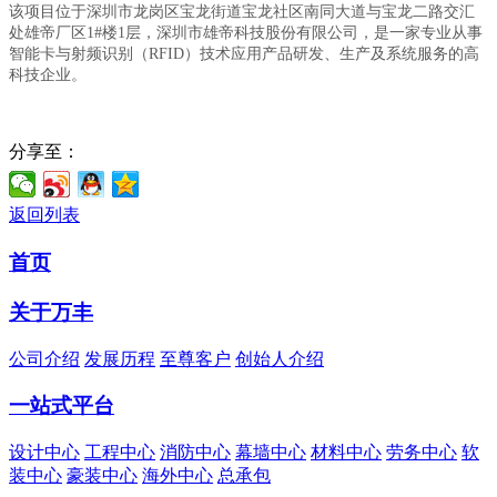
该项目位于深圳市龙岗区宝龙街道宝龙社区南同大道与宝龙二路交汇
处雄帝厂区1#楼1层，深圳市雄帝科技股份有限公司，是一家专业从事
智能卡与射频识别（RFID）技术应用产品研发、生产及系统服务的高
科技企业。
分享至：
返回列表
首页
关于万丰
公司介绍
发展历程
至尊客户
创始人介绍
一站式平台
设计中心
工程中心
消防中心
幕墙中心
材料中心
劳务中心
软
装中心
豪装中心
海外中心
总承包