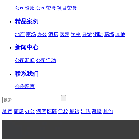
公司资质
公司荣誉
项目荣誉
精品案例
地产
商场
办公
酒店
医院
学校
展馆
消防
幕墙
其他
新闻中心
公司新闻
公司活动
联系我们
合作留言
地产
商场
办公
酒店
医院
学校
展馆
消防
幕墙
其他